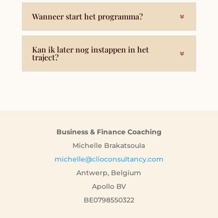
Wanneer start het programma?
Kan ik later nog instappen in het
traject?
Business & Finance Coaching
Michelle Brakatsoula
michelle@clioconsultancy.com
Antwerp, Belgium
Apollo BV
BE0798550322